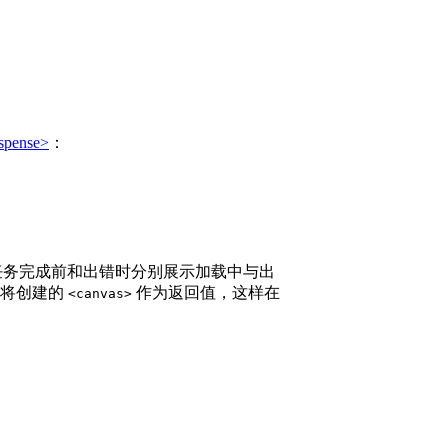
spense>
：
任务完成前和出错时分别展示加载中与出
时将创建的
作为返回值，这样在
<canvas>