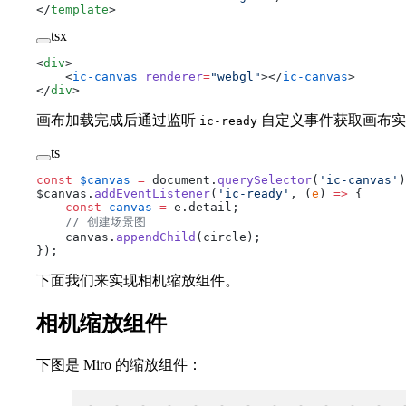
</
template
>
tsx
<
div
>
    <
ic-canvas
 renderer
=
"webgl"
></
ic-canvas
>
</
div
>
画布加载完成后通过监听
自定义事件获取画布实
ic-ready
ts
const
 $canvas
 =
 document.
querySelector
(
'ic-canvas'
)
$canvas.
addEventListener
(
'ic-ready'
, (
e
) 
=>
 {
    const
 canvas
 =
 e.detail;
    // 创建场景图
    canvas.
appendChild
(circle);
});
下面我们来实现相机缩放组件。
相机缩放组件
下图是 Miro 的缩放组件：