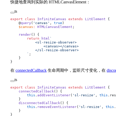
快捷地查询到实际的 HTMLCanvasElement：
ts
export
 class
 InfiniteCanvas
 extends
 LitElement
 {
    @
query
(
'canvas'
, 
true
)
    $canvas
:
 HTMLCanvasElement
;
    render
() {
        return
 html
`
            <sl-resize-observer>
                <canvas></canvas>
            </sl-resize-observer>
        `
;
    }
}
在
connectedCallback
生命周期中，监听尺寸变化，在
disco
ts
export
 class
 InfiniteCanvas
 extends
 LitElement
 {
    connectedCallback
() {
        this
.
addEventListener
(
'sl-resize'
, 
this
.res
    }
    disconnectedCallback
() {
        this
.
removeEventListener
(
'sl-resize'
, 
this
.
    }
}