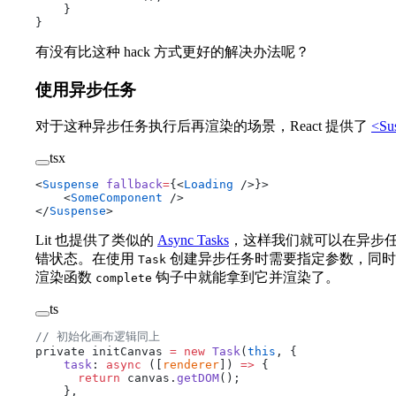
    }
}
有没有比这种 hack 方式更好的解决办法呢？
使用异步任务
对于这种异步任务执行后再渲染的场景，React 提供了
<Su
tsx
<
Suspense
 fallback
=
{<
Loading
 />}>
    <
SomeComponent
 />
</
Suspense
>
Lit 也提供了类似的
Async Tasks
，这样我们就可以在异步
错状态。在使用
创建异步任务时需要指定参数，同
Task
渲染函数
钩子中就能拿到它并渲染了。
complete
ts
// 初始化画布逻辑同上
private initCanvas 
=
 new
 Task
(
this
, {
    task
: 
async
 ([
renderer
]) 
=>
 {
      return
 canvas.
getDOM
();
    },