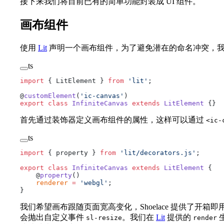
接下来我们将目前已有的简单功能封装成 UI 组件。
画布组件
使用
Lit
声明一个画布组件，为了避免潜在的命名冲突，
ts
import
 { LitElement } 
from
 'lit'
;
@
customElement
(
'ic-canvas'
)
export
 class
 InfiniteCanvas
 extends
 LitElement
 {}
首先通过装饰器定义画布组件的属性，这样可以通过
<ic-
ts
import
 { property } 
from
 'lit/decorators.js'
;
export
 class
 InfiniteCanvas
 extends
 LitElement
 {
    @
property
()
    renderer
 =
 'webgl'
;
}
我们希望画布跟随页面宽高变化，Shoelace 提供了开箱即
会抛出自定义事件
。我们在
Lit
提供的
sl-resize
render