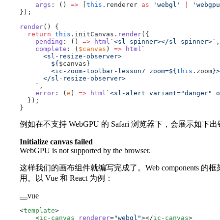
    args
: () 
=>
 [
this
.renderer 
as
 'webgl'
 |
 'webgpu
});
render
() {
  return
 this
.initCanvas.
render
({
    pending
: () 
=>
 html
`<sl-spinner></sl-spinner>`
,
    complete
: (
$canvas
) 
=>
 html
`
      <sl-resize-observer>
        ${
$canvas
}
        <ic-zoom-toolbar-lesson7 zoom=${
this
.
zoom
}>
      </sl-resize-observer>
    `
,
    error
: (
e
) 
=>
 html
`<sl-alert variant="danger" o
  });
}
例如在不支持 WebGPU 的 Safari 浏览器下，会展示如下
Initialize canvas failed
WebGPU is not supported by the browser.
这样我们的画布组件就编写完成了。Web components
用。以 Vue 和 React 为例：
vue
<
template
>
    <
ic-canvas
 renderer
=
"webgl"
></
ic-canvas
>