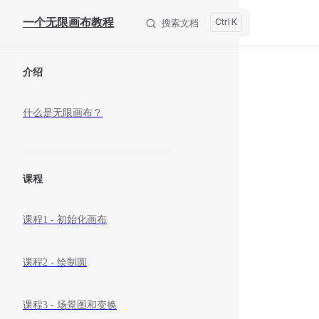
Skip to content
一个无限画布教程
K
搜索文档
Sidebar Navigation
介绍
什么是无限画布？
课程
课程1 - 初始化画布
课程2 - 绘制圆
课程3 - 场景图和变换