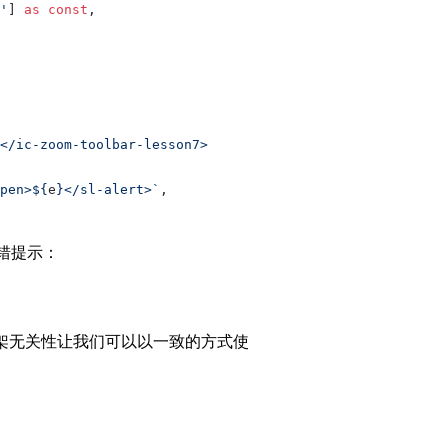
'
] 
as
 const
,
</ic-zoom-toolbar-lesson7>
pen>${
e
}</sl-alert>`
,
出错提示：
 的框架无关性让我们可以以一致的方式使