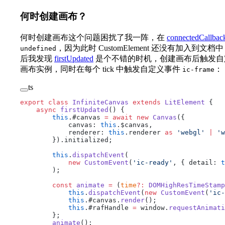
何时创建画布？
何时创建画布这个问题困扰了我一阵，在
connectedCallbac
，因为此时 CustomElement 还没有加入到文
undefined
后我发现
firstUpdated
是个不错的时机，创建画布后触发
画布实例，同时在每个 tick 中触发自定义事件
：
ic-frame
ts
export
 class
 InfiniteCanvas
 extends
 LitElement
 {
    async
 firstUpdated
() {
        this
.#canvas 
=
 await
 new
 Canvas
({
            canvas: 
this
.$canvas,
            renderer: 
this
.renderer 
as
 'webgl'
 |
 'w
        }).initialized;
        this
.
dispatchEvent
(
            new
 CustomEvent
(
'ic-ready'
, { detail: 
t
        );
        const
 animate
 =
 (
time
?:
 DOMHighResTimeStamp
            this
.
dispatchEvent
(
new
 CustomEvent
(
'ic-
            this
.#canvas.
render
();
            this
.#rafHandle 
=
 window.
requestAnimati
        };
        animate
();