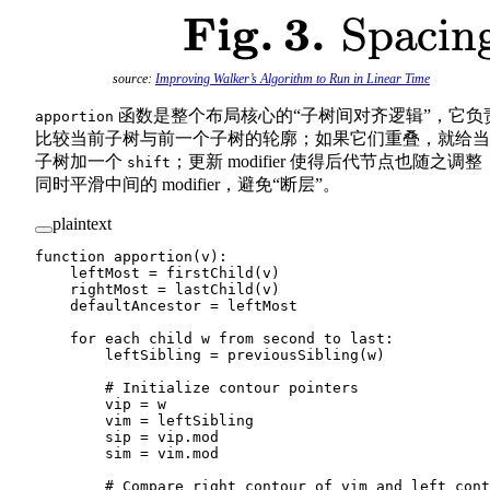
source:
Improving Walker’s Algorithm to Run in Linear Time
函数是整个布局核心的“子树间对齐逻辑”，它负
apportion
比较当前子树与前一个子树的轮廓；如果它们重叠，就给当
子树加一个
；更新 modifier 使得后代节点也随之调整
shift
同时平滑中间的 modifier，避免“断层”。
plaintext
function apportion(v):
    leftMost = firstChild(v)
    rightMost = lastChild(v)
    defaultAncestor = leftMost
    for each child w from second to last:
        leftSibling = previousSibling(w)
        # Initialize contour pointers
        vip = w
        vim = leftSibling
        sip = vip.mod
        sim = vim.mod
        # Compare right contour of vim and left cont