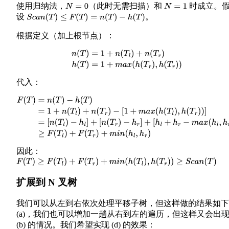
使用归纳法，
（此时无需扫描）和
时成立。
N
=
0
N
=
1
设
。
S
c
a
n
(
T
)
≤
F
(
T
)
=
n
(
T
)
−
h
(
T
)
根据定义（加上根节点）：
n
(
T
)
=
1
+
n
(
T
l
)
+
n
(
T
r
)
h
(
T
)
=
1
+
m
a
x
(
h
(
T
r
)
,
h
(
T
r
)
)
代入：
F
(
T
)
=
n
(
T
)
−
h
(
T
)
=
1
+
n
(
T
l
)
+
n
(
T
r
)
−
[
1
+
m
a
x
(
h
(
T
l
)
,
h
(
T
r
)
)
]
=
[
n
(
T
l
)
−
h
l
[
n
(
T
r
)
−
h
r
]
+
[
h
l
+
h
r
−
m
a
x
(
h
l
,
h
r
)
]
≥
F
(
T
l
)
+
F
(
T
r
)
+
m
i
n
(
h
l
,
h
r
)
因此：
F
(
T
)
≥
F
(
T
l
)
+
F
(
T
r
)
+
m
i
n
(
h
(
T
l
)
,
h
(
T
r
)
)
≥
S
c
a
n
(
T
)
扩展到 N 叉树
我们可以从左到右依次处理平移子树，但这样做的结果如下
(a)，我们也可以增加一趟从右到左的遍历，但这样又会出
(b) 的情况。我们希望实现 (d) 的效果：