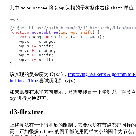
其中
将以
为根的子树整体右移
单位
moveSubtree
wp
shift
ts
// @see https://github.com/d3/d3-hierarchy/blob/main
function
 moveSubtree
(
wm
, 
wp
, 
shift
) {
    var
 change 
=
 shift 
/
 (wp.i 
-
 wm.i);
    wp.c 
-=
 change;
    wp.s 
+=
 shift;
    wm.c 
+=
 change;
    wp.z 
+=
 shift;
    wp.m 
+=
 shift;
}
该实现的复杂度为
，
Improving Walker’s Algorithm to 
O
(
n
2
)
in Linear Time
尝试优化到
O
(
n
)
如果需要在水平方向展示，只需要转置一下坐标系，将节点
x/y 进行交换即可。
d3-flextree
上述算法有一个很明显的限制，它要求所有节点都是同样的
高，正如很多 d3-tree 的例子都使用同样大小的圆作为节点