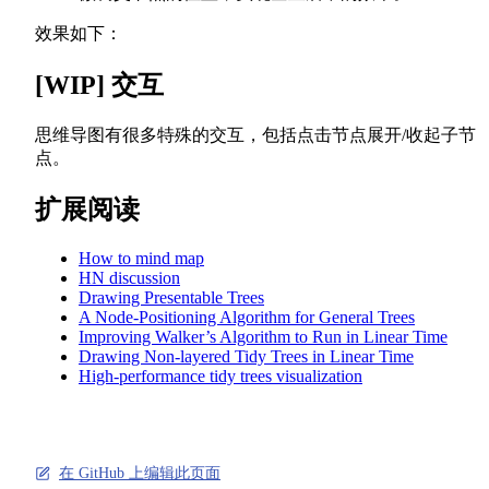
效果如下：
[WIP] 交互
思维导图有很多特殊的交互，包括点击节点展开/收起子节
点。
扩展阅读
How to mind map
HN discussion
Drawing Presentable Trees
A Node-Positioning Algorithm for General Trees
Improving Walker’s Algorithm to Run in Linear Time
Drawing Non-layered Tidy Trees in Linear Time
High-performance tidy trees visualization
在 GitHub 上编辑此页面