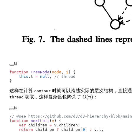
ts
function
 TreeNode
(
node
, 
i
) {
    this
.t 
=
 null
; 
// thread
}
这样在计算
时就可以跨越实际的层次结构，直接通
contour
获取，这样复杂度也降为了
：
O
(
n
)
thread
ts
// @see https://github.com/d3/d3-hierarchy/blob/main
function
 nextLeft
(
v
) {
    var
 children 
=
 v.children;
    return
 children 
?
 children[
0
] 
:
 v.t;