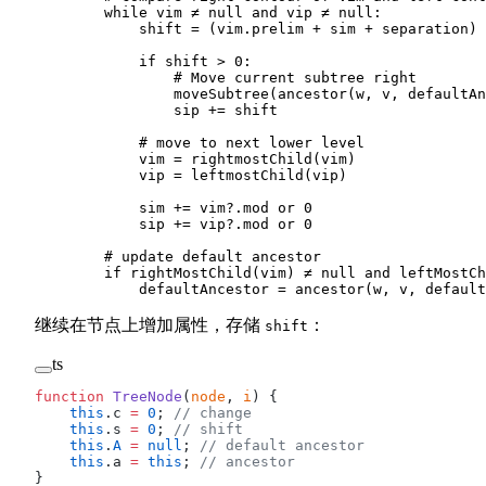
        while vim ≠ null and vip ≠ null:
            shift = (vim.prelim + sim + separation) 
            if shift > 0:
                # Move current subtree right
                moveSubtree(ancestor(w, v, defaultAn
                sip += shift
            # move to next lower level
            vim = rightmostChild(vim)
            vip = leftmostChild(vip)
            sim += vim?.mod or 0
            sip += vip?.mod or 0
        # update default ancestor
        if rightMostChild(vim) ≠ null and leftMostCh
            defaultAncestor = ancestor(w, v, default
继续在节点上增加属性，存储
：
shift
ts
function
 TreeNode
(
node
, 
i
) {
    this
.c 
=
 0
; 
// change
    this
.s 
=
 0
; 
// shift
    this
.
A
 =
 null
; 
// default ancestor
    this
.a 
=
 this
; 
// ancestor
}