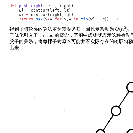
def
 push_right
(left, right):
    wl 
=
 contour(left, lt)
    wr 
=
 contour(right, gt)
    return
 max
(x
-
y 
for
 x,y 
in
 zip
(wl, wr)) 
+
 1
得到子树轮廓的算法依然需要递归，因此复杂度为
。
O
(
n
2
)
了优化引入了
的概念，下图中虚线就表示这种有别
thread
父子的关系，将每棵子树原本可能并不实际存在的轮廓勾勒
出来：