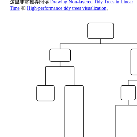
这里非常推荐阅读
Drawing Non-layered Tidy Trees in Linear
Time
和
High-performance tidy trees visualization
。