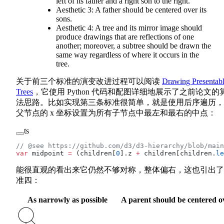
left of its father and a right son to the right.
Aesthetic 3: A father should be centered over its
sons.
Aesthetic 4: A tree and its mirror image should
produce drawings that are reflections of one
another; moreover, a subtree should be drawn the
same way regardless of where it occurs in the
tree.
关于前三个标准的演变改进过程可以阅读
Drawing Presentab
Trees
，它使用 Python 代码和配图详细地展示了之前论文的
法思路。比如实现第三条标准很简单，就是使用后序遍历，
父节点的 x 坐标设置为所有子节点中最左和最右的中点：
ts
// @see https://github.com/d3/d3-hierarchy/blob/main
var
 midpoint 
=
 (children[
0
].z 
+
 children[children.
le
能很直观的看出来它仍然不够对称，整体偏右，这也引出了
准四：
As narrowly as possible
A parent should be centered ov