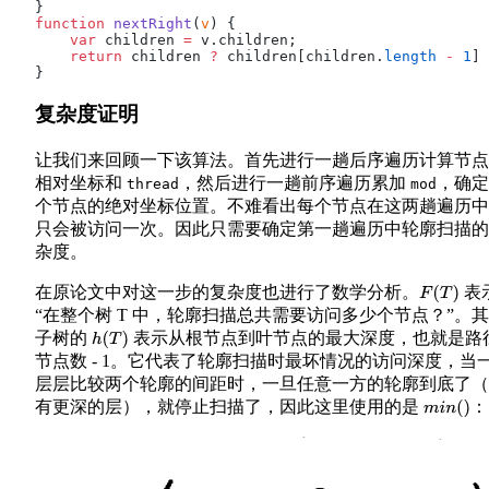
}
function
 nextRight
(
v
) {
    var
 children 
=
 v.children;
    return
 children 
?
 children[children.
length
 -
 1
] 
}
复杂度证明
让我们来回顾一下该算法。首先进行一趟后序遍历计算节点
相对坐标和
，然后进行一趟前序遍历累加
，确定
thread
mod
个节点的绝对坐标位置。不难看出每个节点在这两趟遍历中
只会被访问一次。因此只需要确定第一趟遍历中轮廓扫描的
杂度。
在原论文中对这一步的复杂度也进行了数学分析。
表
F
(
T
)
“在整个树 T 中，轮廓扫描总共需要访问多少个节点？”。
子树的
表示从根节点到叶节点的最大深度，也就是路
h
(
T
)
节点数 - 1。它代表了轮廓扫描时最坏情况的访问深度，当
层层比较两个轮廓的间距时，一旦任意一方的轮廓到底了（
有更深的层），就停止扫描了，因此这里使用的是
：
m
i
n
(
)