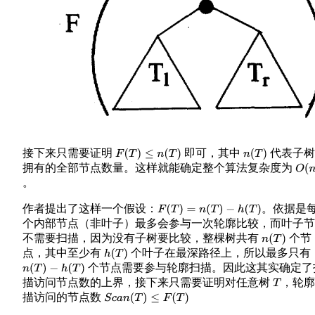
接下来只需要证明
即可，其中
代表子
F
(
T
)
≤
n
(
T
)
n
(
T
)
拥有的全部节点数量。这样就能确定整个算法复杂度为
O
(
n
。
作者提出了这样一个假设：
。依据是
F
(
T
)
=
n
(
T
)
−
h
(
T
)
个内部节点（非叶子）最多会参与一次轮廓比较，而叶子节
不需要扫描，因为没有子树要比较，整棵树共有
个节
n
(
T
)
点，其中至少有
个叶子在最深路径上，所以最多只有
h
(
T
)
个节点需要参与轮廓扫描。因此这其实确定了
n
(
T
)
−
h
(
T
)
描访问节点数的上界，接下来只需要证明对任意树
，轮廓
T
描访问的节点数
S
c
a
n
(
T
)
≤
F
(
T
)