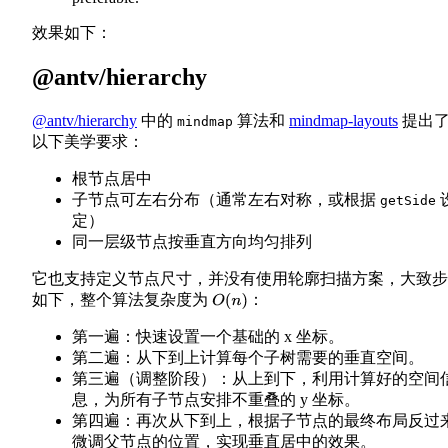
效果如下：
@antv/hierarchy
@antv/hierarchy
中的
算法和
mindmap-layouts
提出
mindmap
以下美学要求：
根节点居中
子节点可左右分布（通常左右对称，或根据
getSide
定）
同一层级节点按垂直方向均匀排列
它也支持定义节点尺寸，并没有使用轮廓扫描方案，大致步
如下，整个算法复杂度为
：
O
(
n
)
第一遍：快速设置一个基础的 x 坐标。
第二遍：从下到上计算每个子树需要的垂直空间。
第三遍（调整阶段）：从上到下，利用计算好的空间
息，为所有子节点安排不重叠的 y 坐标。
第四遍：再次从下到上，根据子节点的最终布局反过
微调父节点的位置，实现垂直居中的效果。