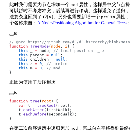
此时我们需要为节点增加一个
属性，这样居中父节点操
mod
可以暂时不考虑冲突，后续再进行移动。这样避免了递归，
法复杂度回到了
。另外也需要新增一个
属性，
O
(
n
)
prelim
个名称来自：
A Node-Positioning Algorithm for General Trees
ts
// @see https://github.com/d3/d3-hierarchy/blob/main
function
 TreeNode
(
node
, 
i
) {
    this
._ 
=
 node; 
// final position: _.x
    this
.parent 
=
 null
;
    this
.children 
=
 null
;
    this
.z 
=
 0
; 
// prelim
    this
.m 
=
 0
; 
// mod
}
正因为使用了后序遍历：
ts
function
 tree
(
root
) {
    var
 t 
=
 treeRoot
(root);
    t.
eachAfter
(firstWalk);
    t.
eachBefore
(secondWalk);
}
在第二次前序遍历中递归累加
，完成向右平移得到最终
mod