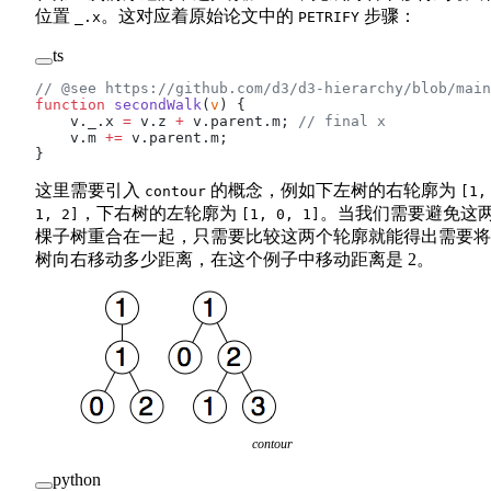
位置
。这对应着原始论文中的
步骤：
_.x
PETRIFY
ts
// @see https://github.com/d3/d3-hierarchy/blob/main
function
 secondWalk
(
v
) {
    v._.x 
=
 v.z 
+
 v.parent.m; 
// final x
    v.m 
+=
 v.parent.m;
}
这里需要引入
的概念，例如下左树的右轮廓为
contour
[1,
，下右树的左轮廓为
。当我们需要避免这
1, 2]
[1, 0, 1]
棵子树重合在一起，只需要比较这两个轮廓就能得出需要将
树向右移动多少距离，在这个例子中移动距离是 2。
contour
python