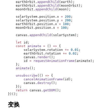
    earthOrbit.
appendChild
(earth);
    earthOrbit.
appendChild
(moonOrbit);
    moonOrbit.
appendChild
(moon);
    solarSystem.position.x 
=
 200
;
    solarSystem.position.y 
=
 200
;
    earthOrbit.position.x 
=
 100
;
    moonOrbit.position.x 
=
 100
;
    canvas.
appendChild
(solarSystem);
    let
 id;
    const
 animate
 =
 () 
=>
 {
        solarSystem.rotation 
+=
 0.01
;
        earthOrbit.rotation 
+=
 0.02
;
        canvas.
render
();
        id 
=
 requestAnimationFrame
(animate);
    };
    animate
();
    unsubscribe
(() 
=>
 {
        cancelAnimationFrame
(id);
        canvas.
destroy
();
    });
    return
 canvas.
getDOM
();
})();
变换