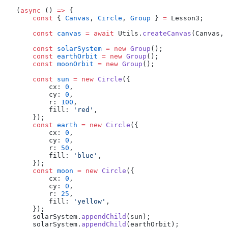
(
async
 () 
=>
 {
    const
 { 
Canvas
, 
Circle
, 
Group
 } 
=
 Lesson3;
    const
 canvas
 =
 await
 Utils.
createCanvas
(Canvas, 
    const
 solarSystem
 =
 new
 Group
();
    const
 earthOrbit
 =
 new
 Group
();
    const
 moonOrbit
 =
 new
 Group
();
    const
 sun
 =
 new
 Circle
({
        cx: 
0
,
        cy: 
0
,
        r: 
100
,
        fill: 
'red'
,
    });
    const
 earth
 =
 new
 Circle
({
        cx: 
0
,
        cy: 
0
,
        r: 
50
,
        fill: 
'blue'
,
    });
    const
 moon
 =
 new
 Circle
({
        cx: 
0
,
        cy: 
0
,
        r: 
25
,
        fill: 
'yellow'
,
    });
    solarSystem.
appendChild
(sun);
    solarSystem.
appendChild
(earthOrbit);