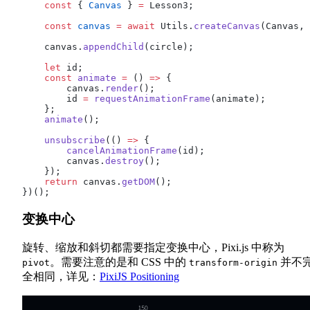
    const
 { 
Canvas
 } 
=
 Lesson3;
    const
 canvas
 =
 await
 Utils.
createCanvas
(Canvas, 
    canvas.
appendChild
(circle);
    let
 id;
    const
 animate
 =
 () 
=>
 {
        canvas.
render
();
        id 
=
 requestAnimationFrame
(animate);
    };
    animate
();
    unsubscribe
(() 
=>
 {
        cancelAnimationFrame
(id);
        canvas.
destroy
();
    });
    return
 canvas.
getDOM
();
})();
变换中心
旋转、缩放和斜切都需要指定变换中心，Pixi.js 中称为
。需要注意的是和 CSS 中的
并不
pivot
transform-origin
全相同，详见：
PixiJS Positioning