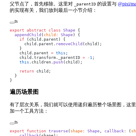
父节点了，首先移除。这里对
的设置与
@pixi/ma
_parentID
的实现有关，我们放到最后一小节介绍：
ts
export
 abstract
 class
 Shape
 {
  appendChild
(
child
:
 Shape
) {
    if
 (child.parent) {
      child.parent.
removeChild
(child);
    }
    child.parent 
=
 this
;
    child.transform._parentID 
=
 -
1
;
    this
.children.
push
(child);
    return
 child;
  }
}
遍历场景图
有了层次关系，我们就可以使用递归遍历整个场景图，这里
加一个工具方法：
ts
export
 function
 traverse
(
shape
:
 Shape
, 
callback
:
 (
sh
    callback
(shape);