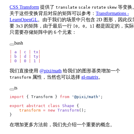
CSS Transform
提供了
等变换
translate
scale
rotate
skew
关于这些变换背后对应的矩阵可以参考：
Transformations -
LearnOpenGL
。由于我们的场景中只包含 2D 图形，因此仅
要 3x3 的矩阵，由于最后一行
都是固定的，实际
[0, 0, 1]
只需要存储矩阵中的 6 个元素：
bash
|
 a
 |
 c
 |
 tx
|
|
 b
 |
 d
 |
 ty
|
|
 0
 |
 0
 |
 1
 |
我们直接使用
@pixi/math
给我们的图形基类增加一个
属性，当然也可以选择
gl-matrix
。
transform
ts
import
 { Transform } 
from
 '@pixi/math'
;
export
 abstract
 class
 Shape
 {
    transform
 =
 new
 Transform
();
}
在增加更多方法前，我们先介绍一个重要的概念。