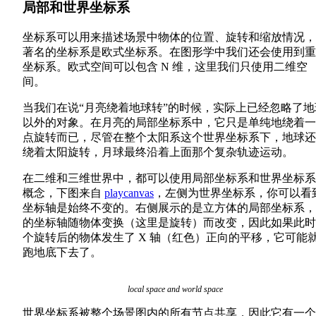
局部和世界坐标系
坐标系可以用来描述场景中物体的位置、旋转和缩放情况，
著名的坐标系是欧式坐标系。在图形学中我们还会使用到重
坐标系。欧式空间可以包含 N 维，这里我们只使用二维空
间。
当我们在说“月亮绕着地球转”的时候，实际上已经忽略了地
以外的对象。在月亮的局部坐标系中，它只是单纯地绕着一
点旋转而已，尽管在整个太阳系这个世界坐标系下，地球还
绕着太阳旋转，月球最终沿着上面那个复杂轨迹运动。
在二维和三维世界中，都可以使用局部坐标系和世界坐标系
概念，下图来自
playcanvas
，左侧为世界坐标系，你可以看
坐标轴是始终不变的。右侧展示的是立方体的局部坐标系，
的坐标轴随物体变换（这里是旋转）而改变，因此如果此时
个旋转后的物体发生了 X 轴（红色）正向的平移，它可能
跑地底下去了。
local space and world space
世界坐标系被整个场景图内的所有节点共享，因此它有一个