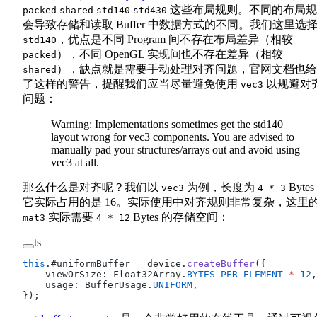
这些布局规则。不同的布局规
packed
shared
std140
std430
会导致存储和读取 Buffer 中数据方式的不同。我们这里选
，优点是不同 Program 间不存在布局差异（相较
std140
），不同 OpenGL 实现间也不存在差异（相较
packed
），缺点就是需要手动处理对齐问题，官网文档也给
shared
了这样的警告，提醒我们应当尽量避免使用
以规避对
vec3
问题：
Warning: Implementations sometimes get the std140
layout wrong for vec3 components. You are advised to
manually pad your structures/arrays out and avoid using
vec3 at all.
那么什么是对齐呢？我们以
为例，长度为
Bytes
vec3
4 * 3
它实际占用的是 16。实际使用中对齐规则非常复杂，这里
实际需要
Bytes 的存储空间：
mat3
4 * 12
ts
this
.#uniformBuffer 
=
 device.
createBuffer
({
    viewOrSize: Float32Array.
BYTES_PER_ELEMENT
 *
 12
,
    usage: BufferUsage.
UNIFORM
,
});