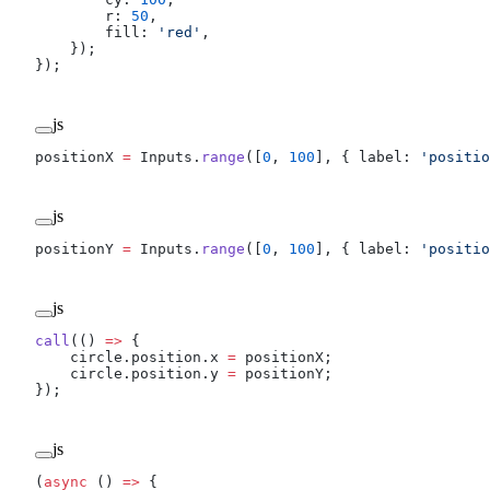
        r: 
50
,
        fill: 
'red'
,
    });
});
js
positionX 
=
 Inputs.
range
([
0
, 
100
], { label: 
'positio
js
positionY 
=
 Inputs.
range
([
0
, 
100
], { label: 
'positio
js
call
(() 
=>
 {
    circle.position.x 
=
 positionX;
    circle.position.y 
=
 positionY;
});
js
(
async
 () 
=>
 {