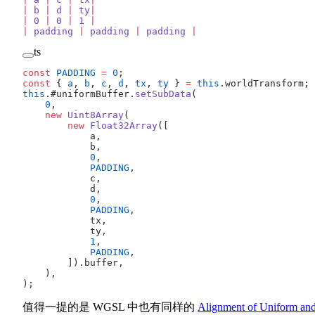
|
 b
 |
 d
 |
 ty
|
|
 0
 |
 0
 |
 1
 |
|
 padding
 |
 padding
 |
 padding
 |
ts
const
 PADDING
 =
 0
;
const
 { 
a
, 
b
, 
c
, 
d
, 
tx
, 
ty
 } 
=
 this
.worldTransform;
this
.#uniformBuffer.
setSubData
(
    0
,
    new
 Uint8Array
(
        new
 Float32Array
([
            a,
            b,
            0
,
            PADDING
,
            c,
            d,
            0
,
            PADDING
,
            tx,
            ty,
            1
,
            PADDING
,
        ]).buffer,
    ),
);
值得一提的是 WGSL 中也有同样的
Alignment of Uniform an