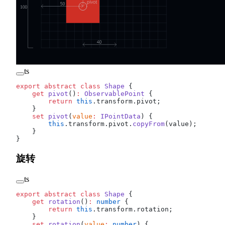
ts
export
 abstract
 class
 Shape
 {
    get
 pivot
()
:
 ObservablePoint
 {
        return
 this
.transform.pivot;
    }
    set
 pivot
(
value
:
 IPointData
) {
        this
.transform.pivot.
copyFrom
(value);
    }
}
旋转
ts
export
 abstract
 class
 Shape
 {
    get
 rotation
()
:
 number
 {
        return
 this
.transform.rotation;
    }
    set
 rotation
(
value
:
 number
) {