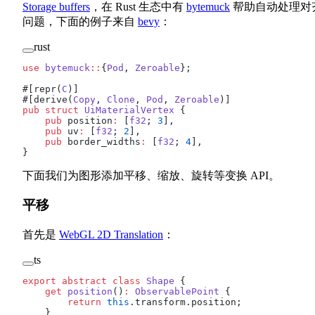
Storage buffers
，在 Rust 生态中有
bytemuck
帮助自动处理对
问题，下面的例子来自
bevy
：
rust
use
 bytemuck
::
{
Pod
, 
Zeroable
};
#[repr(
C
)]
#[derive(
Copy
, 
Clone
, 
Pod
, 
Zeroable
)]
pub
 struct
 UiMaterialVertex
 {
    pub
 position
:
 [
f32
; 
3
],
    pub
 uv
:
 [
f32
; 
2
],
    pub
 border_widths
:
 [
f32
; 
4
],
}
下面我们为图形添加平移、缩放、旋转等变换 API。
平移
首先是
WebGL 2D Translation
：
ts
export
 abstract
 class
 Shape
 {
    get
 position
()
:
 ObservablePoint
 {
        return
 this
.transform.position;
    }