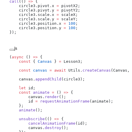
call
(() 
=>
 {
    circle3.pivot.x 
=
 pivotX2;
    circle3.pivot.y 
=
 pivotY2;
    circle3.scale.x 
=
 scaleX;
    circle3.scale.y 
=
 scaleY;
    circle3.position.x 
=
 100
;
    circle3.position.y 
=
 100
;
});
js
(
async
 () 
=>
 {
    const
 { 
Canvas
 } 
=
 Lesson3;
    const
 canvas
 =
 await
 Utils.
createCanvas
(Canvas, 
    canvas.
appendChild
(circle3);
    let
 id;
    const
 animate
 =
 () 
=>
 {
        canvas.
render
();
        id 
=
 requestAnimationFrame
(animate);
    };
    animate
();
    unsubscribe
(() 
=>
 {
        cancelAnimationFrame
(id);
        canvas.
destroy
();