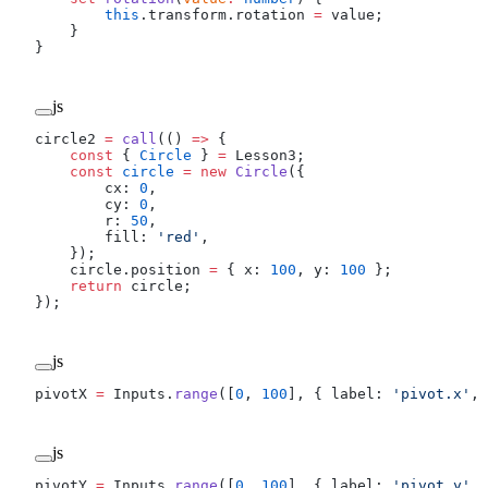
        this
.transform.rotation 
=
 value;
    }
}
js
circle2 
=
 call
(() 
=>
 {
    const
 { 
Circle
 } 
=
 Lesson3;
    const
 circle
 =
 new
 Circle
({
        cx: 
0
,
        cy: 
0
,
        r: 
50
,
        fill: 
'red'
,
    });
    circle.position 
=
 { x: 
100
, y: 
100
 };
    return
 circle;
});
js
pivotX 
=
 Inputs.
range
([
0
, 
100
], { label: 
'pivot.x'
, 
js
pivotY 
=
 Inputs.
range
([
0
, 
100
], { label: 
'pivot.y'
, 