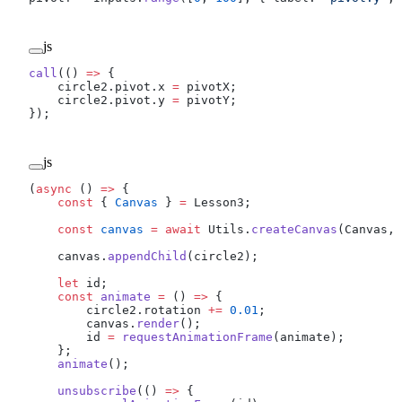
js
call
(() 
=>
 {
    circle2.pivot.x 
=
 pivotX;
    circle2.pivot.y 
=
 pivotY;
});
js
(
async
 () 
=>
 {
    const
 { 
Canvas
 } 
=
 Lesson3;
    const
 canvas
 =
 await
 Utils.
createCanvas
(Canvas, 
    canvas.
appendChild
(circle2);
    let
 id;
    const
 animate
 =
 () 
=>
 {
        circle2.rotation 
+=
 0.01
;
        canvas.
render
();
        id 
=
 requestAnimationFrame
(animate);
    };
    animate
();
    unsubscribe
(() 
=>
 {