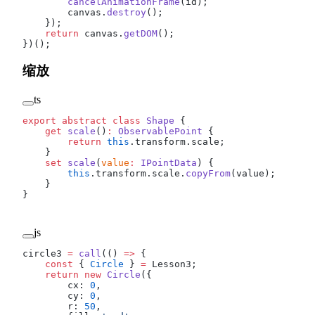
        cancelAnimationFrame
(id);
        canvas.
destroy
();
    });
    return
 canvas.
getDOM
();
})();
缩放
ts
export
 abstract
 class
 Shape
 {
    get
 scale
()
:
 ObservablePoint
 {
        return
 this
.transform.scale;
    }
    set
 scale
(
value
:
 IPointData
) {
        this
.transform.scale.
copyFrom
(value);
    }
}
js
circle3 
=
 call
(() 
=>
 {
    const
 { 
Circle
 } 
=
 Lesson3;
    return
 new
 Circle
({
        cx: 
0
,
        cy: 
0
,
        r: 
50
,