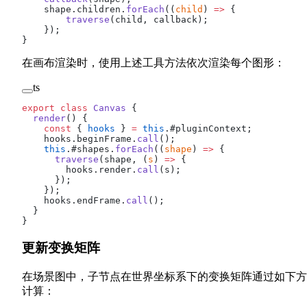
    shape.children.
forEach
((
child
) 
=>
 {
        traverse
(child, callback);
    });
}
在画布渲染时，使用上述工具方法依次渲染每个图形：
ts
export
 class
 Canvas
 {
  render
() {
    const
 { 
hooks
 } 
=
 this
.#pluginContext;
    hooks.beginFrame.
call
();
    this
.#shapes.
forEach
((
shape
) 
=>
 {
      traverse
(shape, (
s
) 
=>
 {
        hooks.render.
call
(s);
      });
    });
    hooks.endFrame.
call
();
  }
}
更新变换矩阵
在场景图中，子节点在世界坐标系下的变换矩阵通过如下方
计算：