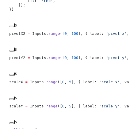
        fill: 
'red'
,
    });
});
js
pivotX2 
=
 Inputs.
range
([
0
, 
100
], { label: 
'pivot.x'
,
js
pivotY2 
=
 Inputs.
range
([
0
, 
100
], { label: 
'pivot.y'
,
js
scaleX 
=
 Inputs.
range
([
0
, 
5
], { label: 
'scale.x'
, va
js
scaleY 
=
 Inputs.
range
([
0
, 
5
], { label: 
'scale.y'
, va
js