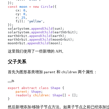
});
const
 moon
 =
 new
 Circle
({
    cx: 
0
,
    cy: 
0
,
    r: 
25
,
    fill: 
'yellow'
,
});
solarSystem.
appendChild
(sun);
solarSystem.
appendChild
(earthOrbit);
earthOrbit.
appendChild
(earth);
earthOrbit.
appendChild
(moonOrbit);
moonOrbit.
appendChild
(moon);
这里我们使用了一些新增的 API。
父子关系
首先为图形基类增加
和
两个属性：
parent
children
ts
export
 abstract
 class
 Shape
 {
    parent
:
 Shape
;
    readonly
 children
:
 Shape
[] 
=
 [];
}
然后新增添加/移除子节点方法。如果子节点之前已经添加