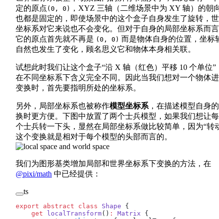
定的原点
，XYZ 三轴（二维场景中为 XY 轴）的朝
(0, 0)
也都是固定的，即使场景中的这个盒子自身发生了旋转，世
坐标系对它来说也不会变化。但对于自身的局部坐标系而言
它的原点首先就不再是
而是物体自身的位置，坐标
(0, 0)
自然也发生了变化，顾名思义它和物体本身相关联。
试想此时我们让这个盒子“沿 X 轴（红色）平移 10 个单位”
在不同坐标系下含义完全不同。因此当我们想对一个物体进
变换时，首先要指明所处的坐标系。
另外，局部坐标系也被称作
模型坐标系
，在描述模型自身的
换时更方便。下图中放置了两个士兵模型，如果我们想让每
个士兵转一下头，显然在局部坐标系做比较简单，因为“转动
这个变换就是相对于每个模型的头部而言的。
我们为图形基类增加局部和世界坐标系下变换的方法，在
@pixi/math
中已经提供：
ts
export
 abstract
 class
 Shape
 {
    get
 localTransform
()
:
 Matrix
 {