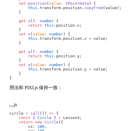
    set
 position
(
value
:
 IPointData
) {
        this
.transform.position.
copyFrom
(value);
    }
    get
 x
()
:
 number
 {
        return
 this
.position.x;
    }
    set
 x
(
value
:
 number
) {
        this
.transform.position.x 
=
 value;
    }
    get
 y
()
:
 number
 {
        return
 this
.position.y;
    }
    set
 y
(
value
:
 number
) {
        this
.transform.position.y 
=
 value;
    }
}
用法和 PIXI.js 保持一致：
js
circle 
=
 call
(() 
=>
 {
    const
 { 
Circle
 } 
=
 Lesson3;
    return
 new
 Circle
({
        cx: 
100
,
        cy: 
100
,