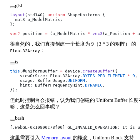
glsl
layout
(std140) 
uniform
 ShapeUniforms {
  mat3 u_ModelMatrix;
};
vec2
 position 
=
 (u_ModelMatrix 
*
 vec3
(a_Position 
+
 a
很自然的，我们直接创建一个长度为 9（3 * 3 的矩阵） 的
：
Float32Array
ts
this
.#uniformBuffer 
=
 device.
createBuffer
({
    viewOrSize: Float32Array.
BYTES_PER_ELEMENT
 *
 9
, 
    usage: BufferUsage.
UNIFORM
,
    hint: BufferFrequencyHint.
DYNAMIC
,
});
但此时控制台会报错，认为我们创建的 Uniform Buffer 长度
够，这是怎么回事呢？
bash
[.WebGL-0x10800c78f00] GL_INVALID_OPERATION: It is u
这里需要引入
Memory layout
的概念，Uniform Block 支持