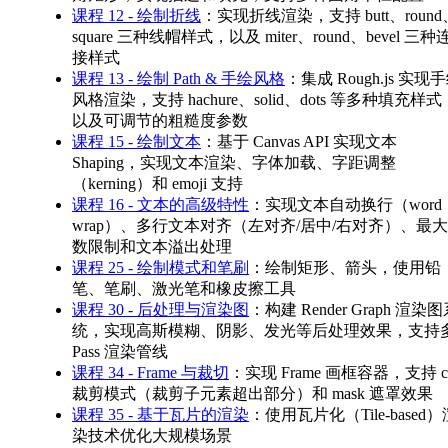
课程 12 - 绘制折线
：实现折线渲染，支持 butt、round
square 三种线帽样式，以及 miter、round、bevel 三种
接样式
课程 13 - 绘制 Path & 手绘风格
：集成 Rough.js 实现
风格渲染，支持 hachure、solid、dots 等多种填充样式
以及可调节的粗糙度参数
课程 15 - 绘制文本
：基于 Canvas API 实现文本
Shaping，实现文本渲染、字体加载、字距调整
（kerning）和 emoji 支持
课程 16 - 文本的高级特性
：实现文本自动换行（word
wrap）、多行文本对齐（左对齐/居中/右对齐）、最
数限制和文本溢出处理
课程 25 - 绘制模式和笔刷
：绘制矩形、箭头，使用铅
笔、笔刷、激光笔和橡皮擦工具
课程 30 - 后处理与渲染图
：构建 Render Graph 渲染
统，实现高斯模糊、阴影、发光等后处理效果，支持
Pass 渲染管线
课程 34 - Frame 与裁切
：实现 Frame 画框容器，支持 cl
裁剪模式（裁剪子元素超出部分）和 mask 遮罩效果
课程 35 - 基于瓦片的渲染
：使用瓦片化（Tile-based）
染技术优化大规模场景