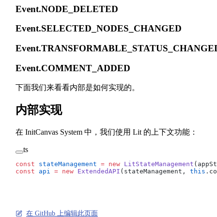
Event.NODE_DELETED
Event.SELECTED_NODES_CHANGED
Event.TRANSFORMABLE_STATUS_CHANG
Event.COMMENT_ADDED
下面我们来看看内部是如何实现的。
内部实现
在 InitCanvas System 中，我们使用 Lit 的上下文功能：
ts
const
 stateManagement
 =
 new
 LitStateManagement
(appSt
const
 api
 =
 new
 ExtendedAPI
(stateManagement, 
this
.co
在 GitHub 上编辑此页面