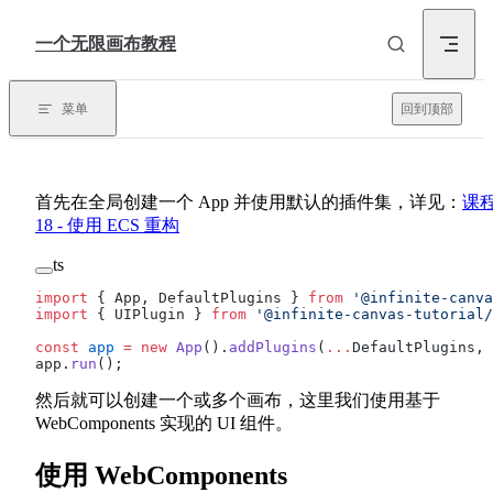
Skip to content
一个无限画布教程
菜单
回到顶部
首先在全局创建一个 App 并使用默认的插件集，详见：
课
18 - 使用 ECS 重构
ts
import
 { App, DefaultPlugins } 
from
 '@infinite-canva
import
 { UIPlugin } 
from
 '@infinite-canvas-tutorial/
const
 app
 =
 new
 App
().
addPlugins
(
...
DefaultPlugins, 
app.
run
();
然后就可以创建一个或多个画布，这里我们使用基于
WebComponents 实现的 UI 组件。
使用 WebComponents