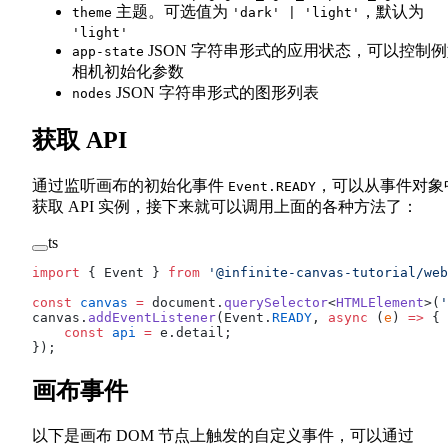
主题。可选值为
，默认为
theme
'dark' | 'light'
'light'
JSON 字符串形式的应用状态，可以控制
app-state
相机初始化参数
JSON 字符串形式的图形列表
nodes
获取 API
通过监听画布的初始化事件
，可以从事件对象
Event.READY
获取 API 实例，接下来就可以调用上面的各种方法了：
ts
import
 { Event } 
from
 '@infinite-canvas-tutorial/web
const
 canvas
 =
 document.
querySelector
<
HTMLElement
>(
'
canvas.
addEventListener
(Event.
READY
, 
async
 (
e
) 
=>
 {
    const
 api
 =
 e.detail;
});
画布事件
以下是画布 DOM 节点上触发的自定义事件，可以通过