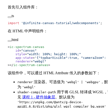
首先引入组件库：
ts
import
 '@infinite-canvas-tutorial/webcomponents'
;
在 HTML 中声明组件：
html
<
ic-spectrum-canvas
    id
=
"canvas"
    style
=
"width: 100%; height: 100%;"
    app-state
=
'{"topbarVisible":true, "cameraZoom": 
    renderer
=
"webgl"
></
ic-spectrum-canvas
>
该组件中，可以通过 HTML Attribute 传入的参数如下：
渲染器。可选值为
，默
renderer
'webgl' | 'webgpu'
为
'webgl'
用于将 GLSL 转译成 WGSL
shader-compiler-path
见
课程 1 - 硬件抽象层
。默认值为
'https://unpkg.com/@antv/
g-device-
api@1.6.8
/dist/pkg/glsl_wgsl_compiler_bg.wasm'