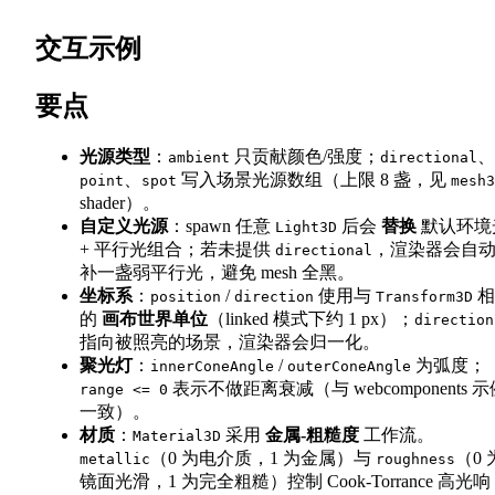
交互示例
要点
光源类型
：
只贡献颜色/强度；
、
ambient
directional
、
写入场景光源数组（上限 8 盏，见
point
spot
mesh3
shader）。
自定义光源
：spawn 任意
后会
替换
默认环境
Light3D
+ 平行光组合；若未提供
，渲染器会自
directional
补一盏弱平行光，避免 mesh 全黑。
坐标系
：
/
使用与
相
position
direction
Transform3D
的
画布世界单位
（linked 模式下约 1 px）；
direction
指向被照亮的场景，渲染器会归一化。
聚光灯
：
/
为弧度；
innerConeAngle
outerConeAngle
表示不做距离衰减（与 webcomponents 示
range <= 0
一致）。
材质
：
采用
金属-粗糙度
工作流。
Material3D
（0 为电介质，1 为金属）与
（0 
metallic
roughness
镜面光滑，1 为完全粗糙）控制 Cook-Torrance 高光响