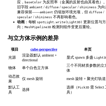
应，
为反照率（金属的反射也由其着色）
baseColor
旧字段
/
/
/
为向
ambient
diffuse
specular
shininess
兼容保留——
仍缩放环境光项，但
/
ambient
diffuse
/
不再影响着色。
specular
shininess
动画
：每帧
更新位置与方
spotLight.write(Light3D)
向；
检测到组件变更后重绘。
MeshPipeline3D
与立方体示例的差异
项目
cube-perspective
本页
渲染器默认 ambient +
光源
显式 spawn 多盏
Light3
directional
三个不同材质参数的立
物体
单个白色立方体
体
动态效
仅 mesh 旋转
mesh 旋转 + 聚光灯轨道
果
默认工
选择（
需 Select
Pick3D
选择
具
具）