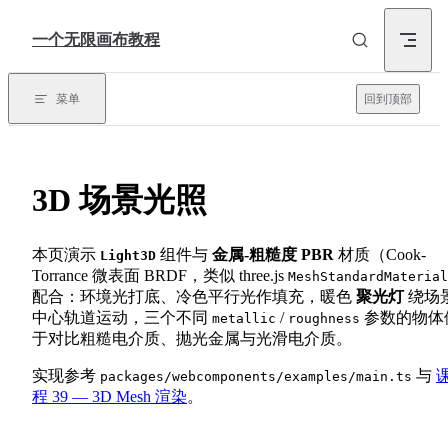
Skip to content
一个无限画布教程
菜单
回到顶部
3D 场景光照
本页演示
组件与
金属-粗糙度 PBR
材质（Cook-
Light3D
Torrance 微表面 BRDF，类似 three.js
MeshStandardMaterial
配合：环境光打底、冷色平行光作填充，暖色
聚光灯
绕场
中心轨道运动，三个不同
/
参数的物体
metallic
roughness
于对比粗糙电介质、抛光金属与光滑电介质。
实现参考
与
packages/webcomponents/examples/main.ts
程 39 — 3D Mesh 渲染
。