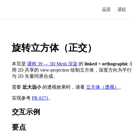
Main Navigation
应用
课程
旋转立方体（正交）
本页是
课程 39 — 3D Mesh 渲染
的
linked + orthographic
用 2D 共享的 view-projection 绘制立方体，深度方向为平
与 2D 矢量同屏合成。
需要
近大远小
的透视效果时，请看
立方体（透视）
。
实现参考
PR #271
。
交互示例
要点