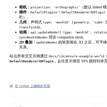
相机
：
（默认 linked
projection: 'orthographic'
插件
：
+
DefaultPlugins
DefaultRenderer3DPlugin
栏）。
几何
：声明式
（
type: 'mesh3d'
geometry: 'cube'
。
Transform3D
动画
：
api.updateNode({ type: 'mesh3d', rotatio
同步 companion mesh。
SyncMesh3DNodes
2D 叠加
：
的矩形画在 3D 之后，可
updateNodes
关系。
站点所有交互示例通过
docs/lib/ensure-example-world.
，从任意示例页 SPA 跳转到本
DefaultRenderer3DPlugin
在 GitHub 上编辑此页面
Pager