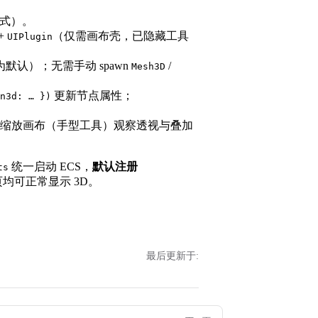
 模式）。
+
（仅需画布壳，已隐藏工具
UIPlugin
为默认）；无需手动 spawn
/
Mesh3D
更新节点属性；
n3d: … })
平移缩放画布（手型工具）观察透视与叠加
统一启动 ECS，
默认注册
ts
页均可正常显示 3D。
最后更新于: